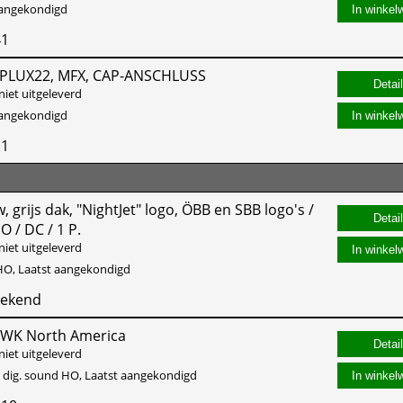
aangekondigd
In winkel
41
 PLUX22, MFX, CAP-ANSCHLUSS
niet uitgeleverd
aangekondigd
In winkel
11
grijs dak, "NightJet" logo, ÖBB en SBB logo's /
O / DC / 1 P.
niet uitgeleverd
In winkel
O, Laatst aangekondigd
bekend
2 WK North America
niet uitgeleverd
 dig. sound HO, Laatst aangekondigd
In winkel