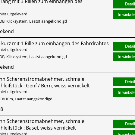
 lang mit 3 Rillen zum einhängen des
niet uitgeleverd
In winkel
DB, Klicksystem, Laatst aangekondigd
bekend
 kurz mit 1 Rille zum einhängen des Fahrdrahtes
niet uitgeleverd
DB, Klicksystem, Laatst aangekondigd
In winkel
bekend
ahn Scherenstromabnehmer, schmale
leifstück : Genf / Bern, weiss vernickelt
niet uitgeleverd
In winkel
0/H0m, Laatst aangekondigd
58
ahn Scherenstromabnehmer, schmale
leifstück : Basel, weiss vernickelt
niet uitgeleverd
In winkel