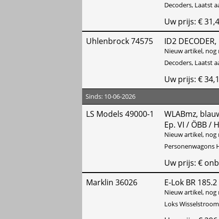
Decoders, Laatst 
Uw prijs: € 31,
Uhlenbrock 74575
ID2 DECODER,
Nieuw artikel, nog 
Decoders, Laatst 
Uw prijs: € 34,
Sinds: 10-06-2026
LS Models 49000-1
WLABmz, blauw, 
Ep. VI / ÖBB / H
Nieuw artikel, nog 
Personenwagons H
Uw prijs: € on
Marklin 36026
E-Lok BR 185.
Nieuw artikel, nog 
Loks Wisselstroom