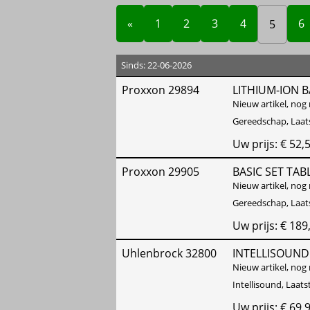
«
1
2
3
4
6
5
Sinds: 22-06-2026
Proxxon 29894
LITHIUM-ION B
Nieuw artikel, nog 
Gereedschap, Laat
Uw prijs: € 52,
Proxxon 29905
BASIC SET TAB
Nieuw artikel, nog 
Gereedschap, Laat
Uw prijs: € 189
Uhlenbrock 32800
INTELLISOUND
Nieuw artikel, nog 
Intellisound, Laat
Uw prijs: € 69,