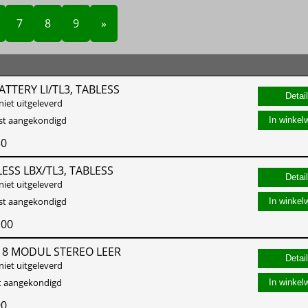
7
8
9
»
ATTERY LI/TL3, TABLESS
niet uitgeleverd
st aangekondigd
In winkel
50
LESS LBX/TL3, TABLESS
niet uitgeleverd
st aangekondigd
In winkel
,00
 8 MODUL STEREO LEER
niet uitgeleverd
st aangekondigd
In winkel
90