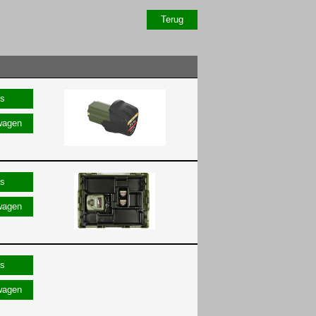
wagen
wagen
wagen