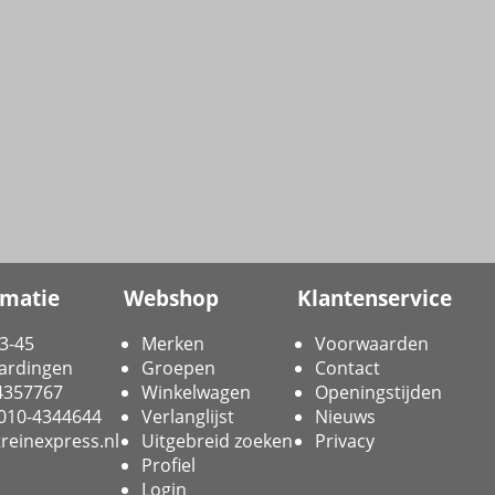
rmatie
Webshop
Klantenservice
3-45
Merken
Voorwaarden
ardingen
Groepen
Contact
-4357767
Winkelwagen
Openingstijden
 010-4344644
Verlanglijst
Nieuws
reinexpress.nl
Uitgebreid zoeken
Privacy
Profiel
Login