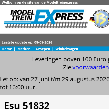
Welkom op de site van de Modeltreinexpress
Home
|
Merken
|
Groepen
|
Winkelwagen
Leveringen boven 100 Euro 
Zie
voorwaarden
Let op: van 27 juni t/m 29 augustus 202
tot 16:00 uur.
Esu 51832