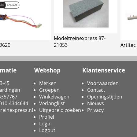
Modeltreinexpress 87-
9620
21053
Artitec
rmatie
Webshop
Klantenservice
3-45
Merken
Voorwaarden
ardingen
Groepen
Contact
-4357767
Winkelwagen
Openingstijden
 010-4344644
Verlanglijst
Nieuws
reinexpress.nl
Uitgebreid zoeken
Privacy
Profiel
Login
Logout