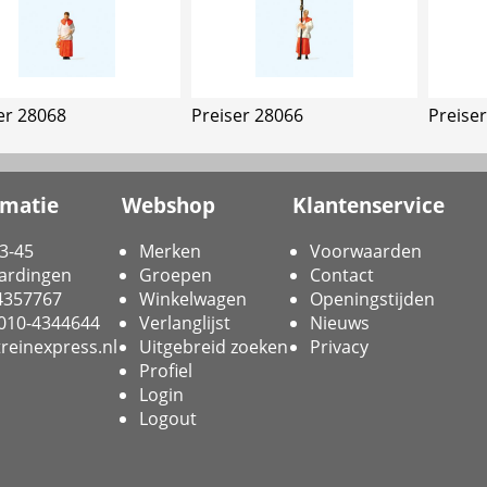
er 28068
Preiser 28066
Preise
rmatie
Webshop
Klantenservice
3-45
Merken
Voorwaarden
ardingen
Groepen
Contact
-4357767
Winkelwagen
Openingstijden
 010-4344644
Verlanglijst
Nieuws
reinexpress.nl
Uitgebreid zoeken
Privacy
Profiel
Login
Logout