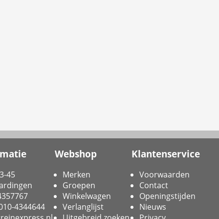
rmatie
Webshop
Klantenservice
3-45
Merken
Voorwaarden
ardingen
Groepen
Contact
-4357767
Winkelwagen
Openingstijden
 010-4344644
Verlanglijst
Nieuws
reinexpress.nl
Uitgebreid zoeken
Privacy