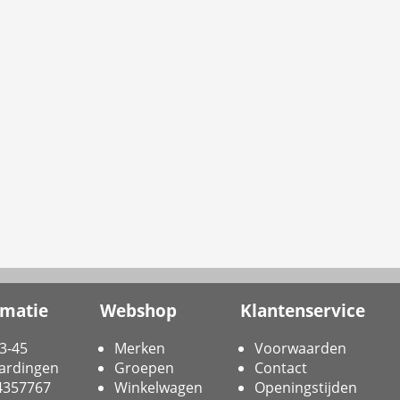
rmatie
Webshop
Klantenservice
3-45
Merken
Voorwaarden
ardingen
Groepen
Contact
-4357767
Winkelwagen
Openingstijden