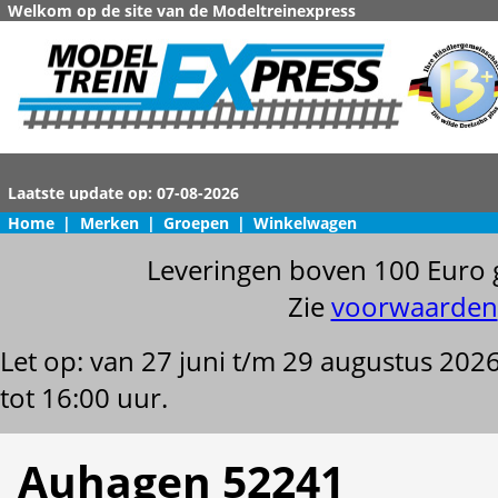
Welkom op de site van de Modeltreinexpress
Home
|
Merken
|
Groepen
|
Winkelwagen
Leveringen boven 100 Euro 
Zie
voorwaarden
Let op: van 27 juni t/m 29 augustus 202
tot 16:00 uur.
Auhagen 52241