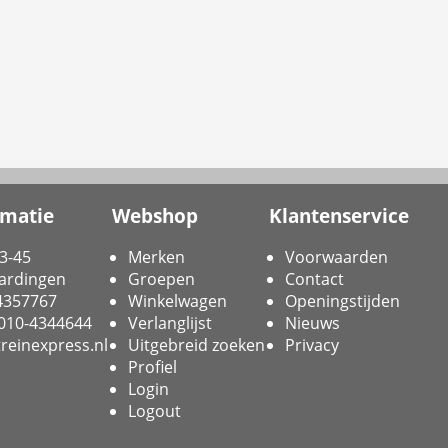
rmatie
Webshop
Klantenservice
3-45
Merken
Voorwaarden
ardingen
Groepen
Contact
-4357767
Winkelwagen
Openingstijden
 010-4344644
Verlanglijst
Nieuws
reinexpress.nl
Uitgebreid zoeken
Privacy
Profiel
Login
Logout