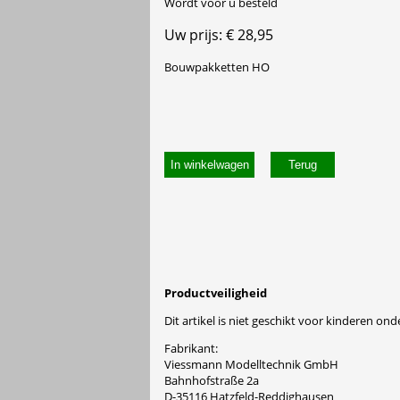
Wordt voor u besteld
Uw prijs: € 28,95
Bouwpakketten HO
In winkelwagen
Productveiligheid
Dit artikel is niet geschikt voor kinderen onde
Fabrikant:
Viessmann Modelltechnik GmbH
Bahnhofstraße 2a
D-35116 Hatzfeld-Reddighausen