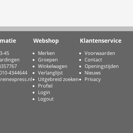
rmatie
Webshop
Klantenservice
3-45
Merken
Voorwaarden
ardingen
Groepen
Contact
-4357767
Winkelwagen
Openingstijden
 010-4344644
Verlanglijst
Nieuws
reinexpress.nl
Uitgebreid zoeken
Privacy
Profiel
Login
Logout