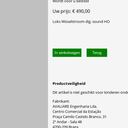
Wordt voor u besteld
Uw prijs: € 490,00
Loks Wisselstroom dig. sound HO
In winkelwagen
Productveiligheid
Dit artikel is niet geschikt voor kinderen onde
Fabrikant:
AVALIARE Engenharia Lda.
Centro Comercial da Estação
Praça Camilo Castelo Branco, 31
2º Andar - Sala 48
4700-209 Braga