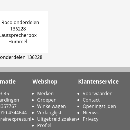
 onderdelen 136228
rmatie
Webshop
Klantenservice
3-45
Merken
Voorwaarden
ardingen
Groepen
Contact
-4357767
Winkelwagen
Openingstijden
 010-4344644
Verlanglijst
Nieuws
reinexpress.nl
Uitgebreid zoeken
Privacy
Profiel