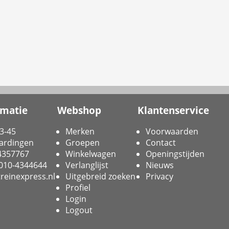
rmatie
Webshop
Klantenservice
3-45
Merken
Voorwaarden
ardingen
Groepen
Contact
-4357767
Winkelwagen
Openingstijden
 010-4344644
Verlanglijst
Nieuws
reinexpress.nl
Uitgebreid zoeken
Privacy
Profiel
Login
Logout