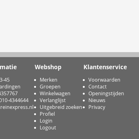
rmatie
Webshop
Klantenservice
3-45
Merken
Voorwaarden
ardingen
Groepen
Contact
-4357767
Winkelwagen
Openingstijden
 010-4344644
Verlanglijst
Nieuws
reinexpress.nl
Uitgebreid zoeken
Privacy
Profiel
Login
Logout