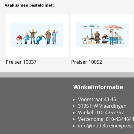
Vaak samen besteld met:
Preiser 10037
Preiser 10052
Winkelinformatie
Voorstraat 43-45
3135 HW Vlaardingen
Winkel: 010-4357767
Verzending: 010-434464
info@modeltreinexpress