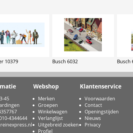
er 10379
Busch 6032
Busch 
rmatie
Webshop
Klantenservice
3-45
Merken
Voorwaarden
ardingen
Groepen
Contact
-4357767
Winkelwagen
Openingstijden
 010-4344644
Verlanglijst
Nieuws
reinexpress.nl
Uitgebreid zoeken
Privacy
Profiel