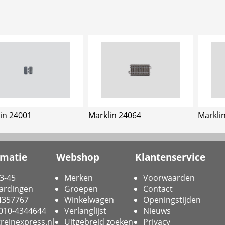
in 24001
Marklin 24064
Markli
rmatie
Webshop
Klantenservice
3-45
Merken
Voorwaarden
ardingen
Groepen
Contact
-4357767
Winkelwagen
Openingstijden
 010-4344644
Verlanglijst
Nieuws
reinexpress.nl
Uitgebreid zoeken
Privacy