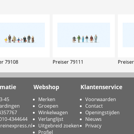
er 79108
Preiser 79111
Preise
rmatie
Webshop
Klantenservice
3-45
Merken
Voorwaarden
ardingen
Groepen
Contact
-4357767
Winkelwagen
Openingstijden
 010-4344644
Verlanglijst
Nieuws
reinexpress.nl
Uitgebreid zoeken
Privacy
Profiel