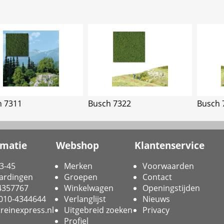
h 7311
Busch 7322
Busch 
rmatie
Webshop
Klantenservice
3-45
Merken
Voorwaarden
ardingen
Groepen
Contact
-4357767
Winkelwagen
Openingstijden
 010-4344644
Verlanglijst
Nieuws
reinexpress.nl
Uitgebreid zoeken
Privacy
Profiel