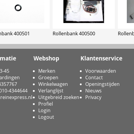
nbank 400501
Rollenbank 400500
Rollen
rmatie
Webshop
Klantenservice
3-45
Merken
Voorwaarden
ardingen
Groepen
Contact
-4357767
Winkelwagen
Openingstijden
 010-4344644
Verlanglijst
Nieuws
reinexpress.nl
Uitgebreid zoeken
Privacy
Profiel
Login
Logout