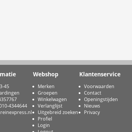
rmatie
Webshop
Klantenservice
3-45
Merken
Voorwaarden
ardingen
Groepen
Contact
-4357767
Winkelwagen
Openingstijden
 010-4344644
Verlanglijst
Nieuws
reinexpress.nl
Uitgebreid zoeken
Privacy
Profiel
Login
Logout