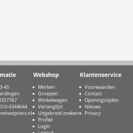
rmatie
Webshop
Klantenservice
3-45
Merken
Voorwaarden
ardingen
Groepen
Contact
-4357767
Winkelwagen
Openingstijden
 010-4344644
Verlanglijst
Nieuws
reinexpress.nl
Uitgebreid zoeken
Privacy
Profiel
Login
Logout