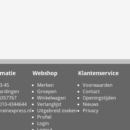
rmatie
Webshop
Klantenservice
3-45
Merken
Voorwaarden
ardingen
Groepen
Contact
-4357767
Winkelwagen
Openingstijden
 010-4344644
Verlanglijst
Nieuws
reinexpress.nl
Uitgebreid zoeken
Privacy
Profiel
Login
Logout