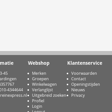
rmatie
Webshop
Klantenservice
3-45
Merken
Voorwaarden
ardingen
Groepen
Contact
-4357767
Winkelwagen
Openingstijden
 010-4344644
Verlanglijst
Nieuws
reinexpress.nl
Uitgebreid zoeken
Privacy
Profiel
Login
Logout