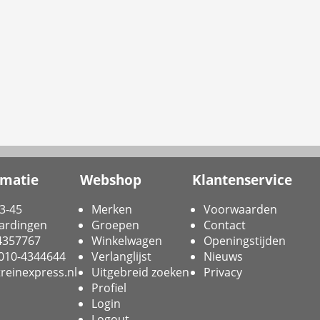
rmatie
Webshop
Klantenservice
3-45
Merken
Voorwaarden
ardingen
Groepen
Contact
-4357767
Winkelwagen
Openingstijden
 010-4344644
Verlanglijst
Nieuws
reinexpress.nl
Uitgebreid zoeken
Privacy
Profiel
Login
Logout