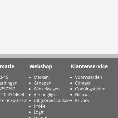
rmatie
Webshop
Klantenservice
3-45
Merken
Voorwaarden
ardingen
Groepen
Contact
-4357767
Winkelwagen
Openingstijden
 010-4344644
Verlanglijst
Nieuws
reinexpress.nl
Uitgebreid zoeken
Privacy
Profiel
Login
Logout