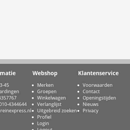
rmatie
Webshop
Klantenservice
3-45
Merken
Voorwaarden
ardingen
Groepen
Contact
-4357767
Winkelwagen
Openingstijden
 010-4344644
Verlanglijst
Nieuws
reinexpress.nl
Uitgebreid zoeken
Privacy
Profiel
Login
Logout