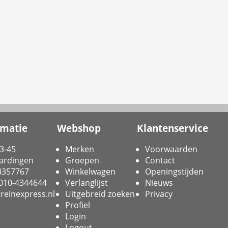
rmatie
Webshop
Klantenservice
3-45
Merken
Voorwaarden
ardingen
Groepen
Contact
-4357767
Winkelwagen
Openingstijden
 010-4344644
Verlanglijst
Nieuws
reinexpress.nl
Uitgebreid zoeken
Privacy
Profiel
Login
Logout