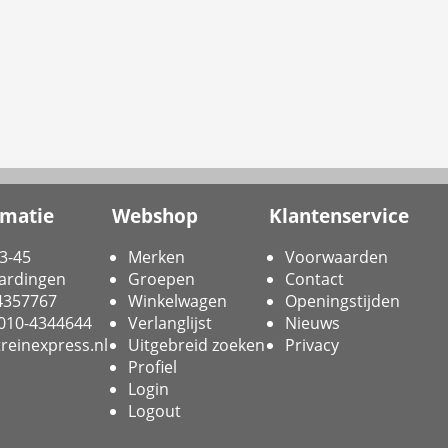
rmatie
Webshop
Klantenservice
3-45
Merken
Voorwaarden
ardingen
Groepen
Contact
-4357767
Winkelwagen
Openingstijden
 010-4344644
Verlanglijst
Nieuws
reinexpress.nl
Uitgebreid zoeken
Privacy
Profiel
Login
Logout