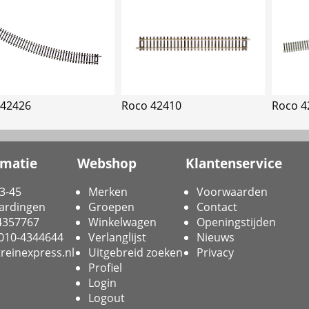
 42426
Roco 42410
Roco 4
rmatie
Webshop
Klantenservice
3-45
Merken
Voorwaarden
ardingen
Groepen
Contact
-4357767
Winkelwagen
Openingstijden
 010-4344644
Verlanglijst
Nieuws
reinexpress.nl
Uitgebreid zoeken
Privacy
Profiel
Login
Logout